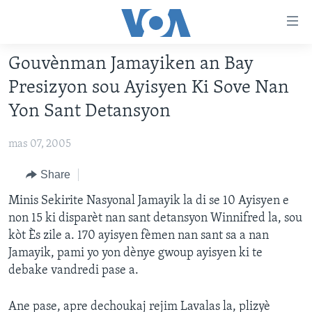
Accessibility
links
Skip
Gouvènman Jamayiken an Bay
to
AYITI
Presizyon sou Ayisyen Ki Sove Nan
main
LÈZETAZINI
content
Yon Sant Detansyon
AMERIK LATIN
Skip
to
mas 07, 2005
ENTÈNASYONAL
main
VIDEO
Share
Navigation
Skip
FLASHPOINT IKRÈN
Minis Sekirite Nasyonal Jamayik la di se 10 Ayisyen e
to
non 15 ki disparèt nan sant detansyon Winnifred la, sou
Search
kòt Ès zile a. 170 ayisyen fèmen nan sant sa a nan
Learning English
Jamayik, pami yo yon dènye gwoup ayisyen ki te
debake vandredi pase a.
SUIV NOU
Ane pase, apre dechoukaj rejim Lavalas la, plizyè