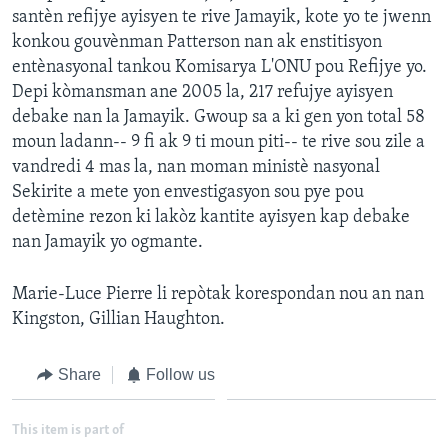
santèn refijye ayisyen te rive Jamayik, kote yo te jwenn
Languages
konkou gouvènman Patterson nan ak enstitisyon
entènasyonal tankou Komisarya L'ONU pou Refijye yo.
Depi kòmansman ane 2005 la, 217 refujye ayisyen
debake nan la Jamayik. Gwoup sa a ki gen yon total 58
moun ladann-- 9 fi ak 9 ti moun piti-- te rive sou zile a
vandredi 4 mas la, nan moman ministè nasyonal
Sekirite a mete yon envestigasyon sou pye pou
detèmine rezon ki lakòz kantite ayisyen kap debake
nan Jamayik yo ogmante.
Marie-Luce Pierre li repòtak korespondan nou an nan
Kingston, Gillian Haughton.
Share
Follow us
This item is part of