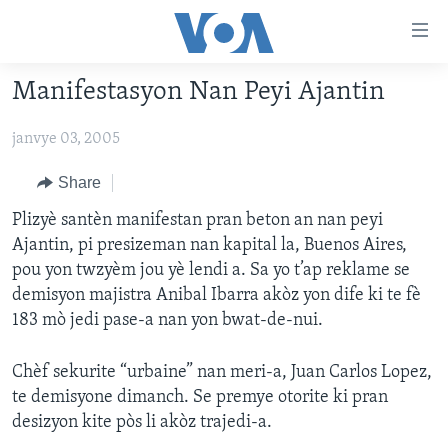
Accessibility
links
Skip
Manifestasyon Nan Peyi Ajantin
to
AYITI
main
janvye 03, 2005
LÈZETAZINI
content
AMERIK LATIN
Skip
Share
to
ENTÈNASYONAL
Plizyè santèn manifestan pran beton an nan peyi
main
Ajantin, pi presizeman nan kapital la, Buenos Aires,
VIDEO
Navigation
pou yon twzyèm jou yè lendi a. Sa yo t’ap reklame se
Skip
FLASHPOINT IKRÈN
demisyon majistra Anibal Ibarra akòz yon dife ki te fè
to
183 mò jedi pase-a nan yon bwat-de-nui.
Search
Learning English
Chèf sekurite “urbaine” nan meri-a, Juan Carlos Lopez,
SUIV NOU
te demisyone dimanch. Se premye otorite ki pran
desizyon kite pòs li akòz trajedi-a.