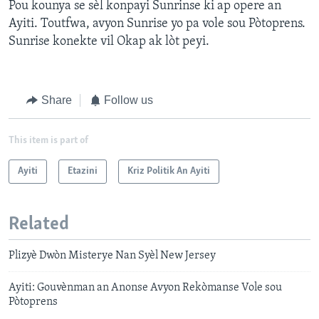
Pou kounya se sèl konpayi Sunrinse ki ap opere an
Ayiti. Toutfwa, avyon Sunrise yo pa vole sou Pòtoprens.
Sunrise konekte vil Okap ak lòt peyi.
Share
Follow us
This item is part of
Ayiti
Etazini
Kriz Politik An Ayiti
Related
Plizyè Dwòn Misterye Nan Syèl New Jersey
Ayiti: Gouvènman an Anonse Avyon Rekòmanse Vole sou
Pòtoprens