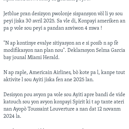
Jetblue pran desizyon pwolonje sispansyon vòl li yo sou
peyi jiska 30 avril 2025. Sa vle di, Konpayi ameriken an
pa p vole sou peyi a pandan anviwon 4 mwa !
"N ap kontinye evalye sitiyasyon an e si posib n ap fè
modifikasyon nan plan nou". Deklarasyon Selma Garcia
bay jounal Miami Herald.
N ap raple, Americain Airlines, bò kote pa l, kanpe tout
aktivite l sou Ayiti jiska fen ane 2025 lan.
Desisyon pou avyon pa vole sou Ayiti apre bandi de vide
katouch sou yon avyon konpayi Spirit ki t ap tante ateri
nan Ayopò Toussaint Louverture a nan dat 12 novanm
2024 la.