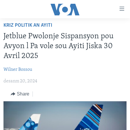
Accessibility
links
Skip
KRIZ POLITIK AN AYITI
to
AYITI
Jetblue Pwolonje Sispansyon pou
main
LÈZETAZINI
content
Avyon l Pa vole sou Ayiti Jiska 30
AMERIK LATIN
Skip
Avril 2025
to
ENTÈNASYONAL
main
Wilner Bossou
VIDEO
Navigation
Skip
desanm 20, 2024
FLASHPOINT IKRÈN
to
Share
Search
Learning English
SUIV NOU