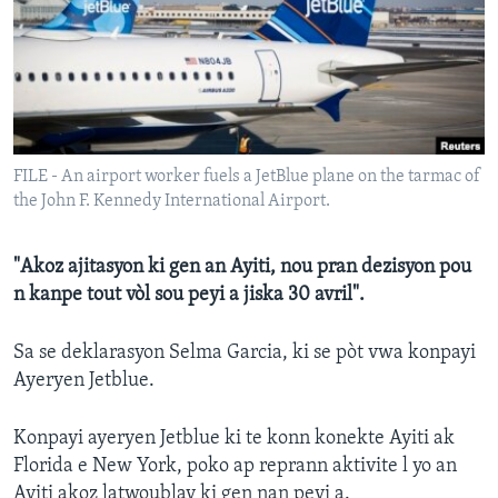
Languages
FILE - An airport worker fuels a JetBlue plane on the tarmac of
the John F. Kennedy International Airport.
"Akoz ajitasyon ki gen an Ayiti, nou pran dezisyon pou
n kanpe tout vòl sou peyi a jiska 30 avril".
Sa se deklarasyon Selma Garcia, ki se pòt vwa konpayi
Ayeryen Jetblue.
Konpayi ayeryen Jetblue ki te konn konekte Ayiti ak
Florida e New York, poko ap reprann aktivite l yo an
Ayiti akoz latwoublay ki gen nan peyi a.