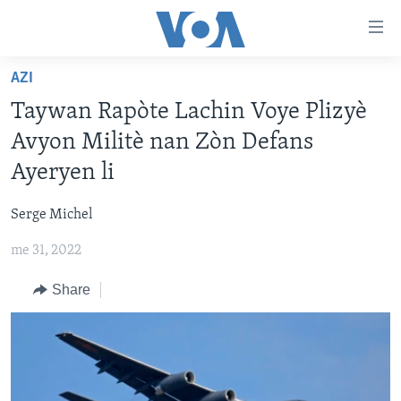
Accessibility
links
Skip
AZI
to
AYITI
Taywan Rapòte Lachin Voye Plizyè
main
LÈZETAZINI
content
Avyon Militè nan Zòn Defans
AMERIK LATIN
Skip
Ayeryen li
to
ENTÈNASYONAL
main
Serge Michel
VIDEO
Navigation
Skip
me 31, 2022
FLASHPOINT IKRÈN
to
Share
Search
Learning English
SUIV NOU