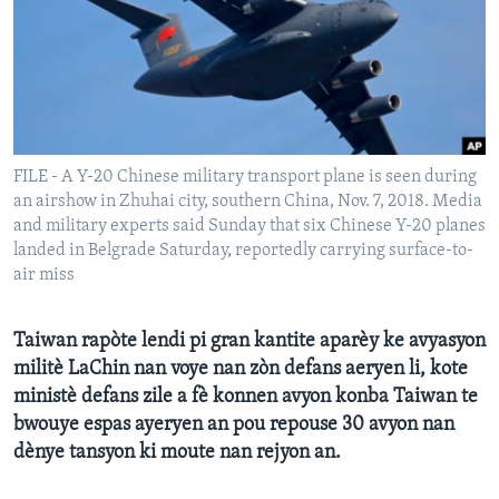
Languages
FILE - A Y-20 Chinese military transport plane is seen during
an airshow in Zhuhai city, southern China, Nov. 7, 2018. Media
and military experts said Sunday that six Chinese Y-20 planes
landed in Belgrade Saturday, reportedly carrying surface-to-
air miss
Taiwan rapòte lendi pi gran kantite aparèy ke avyasyon
militè LaChin nan voye nan zòn defans aeryen li, kote
ministè defans zile a fè konnen avyon konba Taiwan te
bwouye espas ayeryen an pou repouse 30 avyon nan
dènye tansyon ki moute nan rejyon an.