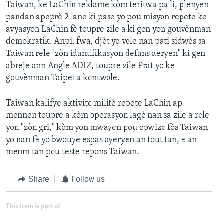
Taiwan, ke LaChin reklame kòm teritwa pa li, plenyen
pandan apeprè 2 lane ki pase yo pou misyon repete ke
avyasyon LaChin fè toupre zile a ki gen yon gouvènman
demokratik. Anpil fwa, djèt yo vole nan pati sidwès sa
Taiwan rele "zòn idantifikasyon defans aeryen" ki gen
abreje ann Angle ADIZ, toupre zile Prat yo ke
gouvènman Taipei a kontwole.
Taiwan kalifye aktivite militè repete LaChin ap
mennen toupre a kòm operasyon lagè nan sa zile a rele
yon "zòn gri," kòm yon mwayen pou epwize fòs Taiwan
yo nan fè yo bwouye espas ayeryen an tout tan, e an
menm tan pou teste repons Taiwan.
Share
Follow us
This item is part of