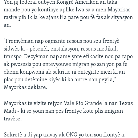
Yon jij federal oubyen Kongrè Ameriken an taka
mande pou yo kontinye aplike lwa sa a men Mayorkas
rasire piblik la ke ajans li a pare pou fè fas ak sityasyon
an.
"Premyèman nap ogmante resous nou sou frontyè
sidwès la - pèsonèl, enstalasyon, resous medikal,
transpo. Dezyèman nap amelyore efikasite nou pa rapo
ak pwosesis pou entevyouwe migran yo san yon pa fe
okenn konpwomi ak sekritie ni entegrite mezi ki an
plas pou detèmine kiyès ki ka antre nan peyi a,"
Mayorkas deklare.
Mayorkas te vizite rejyon Vale Rio Grande la nan Texas
Madi - ki se youn nan pos frontye kote plis imigran
travèse.
Sekretè a di yap travay ak ONG yo tou sou frontyè a.