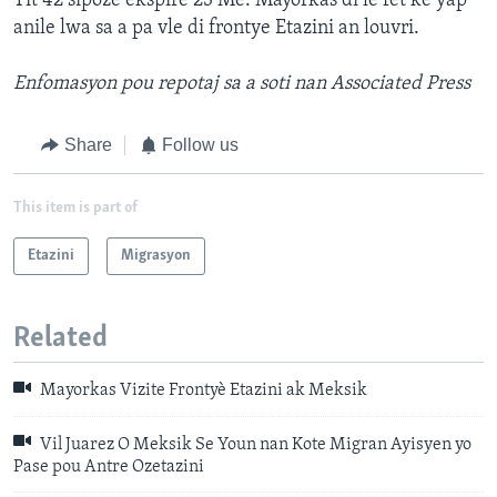
Tit 42 sipoze ekspire 23 Me. Mayorkas di le fet ke yap
anile lwa sa a pa vle di frontye Etazini an louvri.
Enfomasyon pou repotaj sa a soti nan Associated Press
Share
Follow us
This item is part of
Etazini
Migrasyon
Related
Mayorkas Vizite Frontyè Etazini ak Meksik
Vil Juarez O Meksik Se Youn nan Kote Migran Ayisyen yo
Pase pou Antre Ozetazini