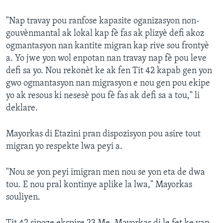
"Nap travay pou ranfose kapasite oganizasyon non-
gouvènmantal ak lokal kap fè fas ak plizyè defi akoz
ogmantasyon nan kantite migran kap rive sou frontyè
a. Yo jwe yon wol enpotan nan travay nap fè pou leve
defi sa yo. Nou rekonèt ke ak fen Tit 42 kapab gen yon
gwo ogmantasyon nan migrasyon e nou gen pou ekipe
yo ak resous ki nesesè pou fè fas ak defi sa a tou," li
deklare.
Mayorkas di Etazini pran dispozisyon pou asire tout
migran yo respekte lwa peyi a.
"Nou se yon peyi imigran men nou se yon eta de dwa
tou. E nou pral kontinye aplike la lwa," Mayorkas
souliyen.