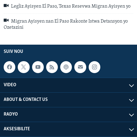
Legliz Ayisyen El Paso, Texas Resevwa Migran Ayisyen yo
Migran Ayisyen nan El Paso Rakonte Istwa Detansyon yo
Ozetazini
SUIV NOU
VIDEO
ABOUT & CONTACT US
RADYO
AKSESIBILITE