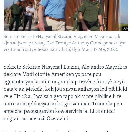
Languages
Sekretè Sekirite Nasyonal Etazini, Alejandro Mayorkas ak
ajan adjwen patwouy Gad Frontye Anthony Crane pandan yon
vizit sou frontye Texas nan vil Hidalgo, Madi 17 Me, 2022.
Sekretè Sekirite Nasyonal Etazini, Alejandro Mayorkas
deklare Madi otorite Ameriken yo pare pou
ogmantasyon kantite migran kap travèse frontyè peyi a
pataje ak Meksik, kèk jou anvan anilasyon lod piblik ki
rele Tit 42 a. Lwa sa a gen rapo ak sante piblik e li te
antre ann aplikasyon anba gouvenman Trump la pou
anpeche pwopagasyon kowonaviris la. Li te entedi
migran mande azil Ozetazini.