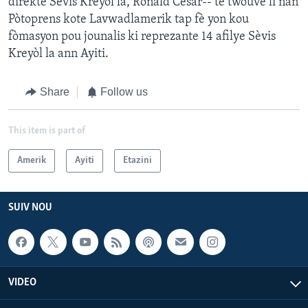
direktè Sèvis Kreyòl la, Ronald César-- te twouve li nan
Pòtoprens kote Lavwadlamerik tap fè yon kou
fòmasyon pou jounalis ki reprezante 14 afilye Sèvis
Kreyòl la ann Ayiti.
Share
Follow us
This item is part of
Amerik
Ayiti
Etazini
SUIV NOU
VIDEO