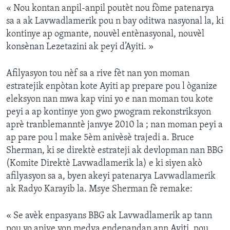
« Nou kontan anpil-anpil poutèt nou fòme patenarya
sa a ak Lavwadlamerik pou n bay oditwa nasyonal la, ki
kontinye ap ogmante, nouvèl entènasyonal, nouvèl
konsènan Lezetazini ak peyi d’Ayiti. »
Afilyasyon tou nèf sa a rive fèt nan yon moman
estratejik enpòtan kote Ayiti ap prepare pou l òganize
eleksyon nan mwa kap vini yo e nan moman tou kote
peyi a ap kontinye yon gwo pwogram rekonstriksyon
aprè tranblemanntè janvye 2010 la ; nan moman peyi a
ap pare pou l make 5èm anivèsè trajedi a. Bruce
Sherman, ki se direktè estrateji ak devlopman nan BBG
(Komite Direktè Lavwadlamerik la) e ki siyen akò
afilyasyon sa a, byen akeyi patenarya Lavwadlamerik
ak Radyo Karayib la. Msye Sherman fè remake:
« Se avèk enpasyans BBG ak Lavwadlamerik ap tann
pou yo apiye yon medya endepandan ann Ayiti, pou