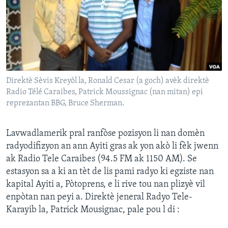
Languages
Direktè Sèvis Kreyòl la, Ronald Cesar (a goch) avèk direktè
Radio Télé Caraibes, Patrick Moussignac (nan mitan) epi
reprezantan BBG, Bruce Sherman.
Lavwadlamerik pral ranfòse pozisyon li nan domèn
radyodifizyon an ann Ayiti gras ak yon akò li fèk jwenn
ak Radio Tele Caraibes (94.5 FM ak 1150 AM). Se
estasyon sa a ki an tèt de lis pami radyo ki egziste nan
kapital Ayiti a, Pòtoprens, e li rive tou nan plizyè vil
enpòtan nan peyi a. Direktè jeneral Radyo Tele-
Karayib la, Patrick Mousignac, pale pou l di :