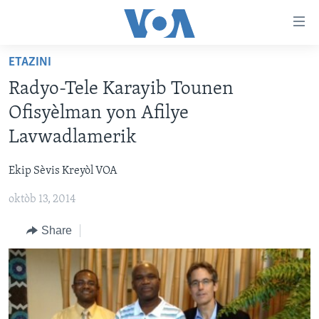
Accessibility
links
Skip
ETAZINI
to
AYITI
Radyo-Tele Karayib Tounen
main
LÈZETAZINI
content
Ofisyèlman yon Afilye
AMERIK LATIN
Skip
Lavwadlamerik
to
ENTÈNASYONAL
main
Ekip Sèvis Kreyòl VOA
VIDEO
Navigation
Skip
oktòb 13, 2014
FLASHPOINT IKRÈN
to
Share
Search
Learning English
SUIV NOU