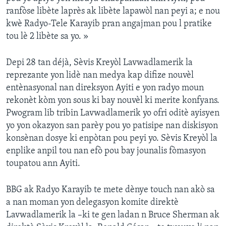
ranfòse libète laprès ak libète lapawòl nan peyi a; e nou
kwè Radyo-Tele Karayib pran angajman pou l pratike
tou lè 2 libète sa yo. »
Depi 28 tan déjà, Sèvis Kreyòl Lavwadlamerik la
reprezante yon lidè nan medya kap difize nouvèl
entènasyonal nan direksyon Ayiti e yon radyo moun
rekonèt kòm yon sous ki bay nouvèl ki merite konfyans.
Pwogram lib tribin Lavwadlamerik yo ofri oditè ayisyen
yo yon okazyon san parèy pou yo patisipe nan diskisyon
konsènan dosye ki enpòtan pou peyi yo. Sèvis Kreyòl la
enplike anpil tou nan efò pou bay jounalis fòmasyon
toupatou ann Ayiti.
BBG ak Radyo Karayib te mete dènye touch nan akò sa
a nan moman yon delegasyon komite direktè
Lavwadlamerik la –ki te gen ladan n Bruce Sherman ak