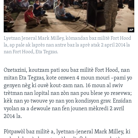
Languages
Lyetnan Jeneral Mark Milley, kòmandan baz militè Fort Hood
la, ap pale ak laprès nan antre baz la aprè atak 2 april 2014 la
nan Fort Hood, Eta Tegzas.
Ozetazini, koutzam pati sou baz militè Fort Hood, nan
mitan Eta Tegzas, kote omwen 4 moun mouri –pami yo
genyen nèg ki ouvè kout-zam nan. 16 moun al swiv
trètman nan lopital nan zòn nan pou blese yo resevwa;
kèk nan yo twouve yo nan yon kondisyon grav. Ensidan
vyolan sa a dewoule nan fen jounen mèkredi 2 avril
2014 la.
Pòtpawòl baz militè a, lyetnan-jeneral Mark Milley, ki