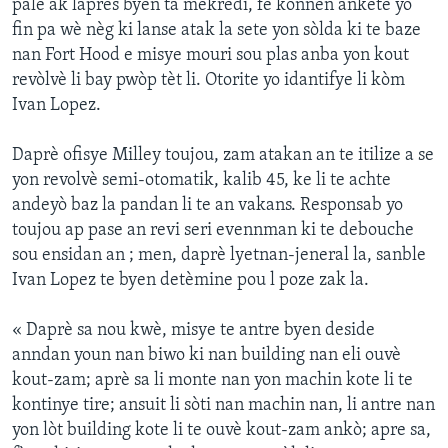
pale ak laprès byen ta mèkredi, fè konnen anketè yo
fin pa wè nèg ki lanse atak la sete yon sòlda ki te baze
nan Fort Hood e misye mouri sou plas anba yon kout
revòlvè li bay pwòp tèt li. Otorite yo idantifye li kòm
Ivan Lopez.
Daprè ofisye Milley toujou, zam atakan an te itilize a se
yon revolvè semi-otomatik, kalib 45, ke li te achte
andeyò baz la pandan li te an vakans. Responsab yo
toujou ap pase an revi seri evennman ki te debouche
sou ensidan an ; men, daprè lyetnan-jeneral la, sanble
Ivan Lopez te byen detèmine pou l poze zak la.
« Daprè sa nou kwè, misye te antre byen deside
anndan youn nan biwo ki nan building nan eli ouvè
kout-zam; aprè sa li monte nan yon machin kote li te
kontinye tire; ansuit li sòti nan machin nan, li antre nan
yon lòt building kote li te ouvè kout-zam ankò; apre sa,