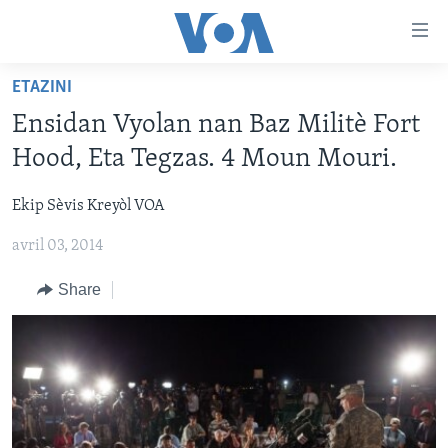
Accessibility
links
Skip
ETAZINI
to
AYITI
Ensidan Vyolan nan Baz Militè Fort
main
LÈZETAZINI
content
Hood, Eta Tegzas. 4 Moun Mouri.
AMERIK LATIN
Skip
to
Ekip Sèvis Kreyòl VOA
ENTÈNASYONAL
main
avril 03, 2014
VIDEO
Navigation
Skip
FLASHPOINT IKRÈN
Share
to
Search
Learning English
SUIV NOU