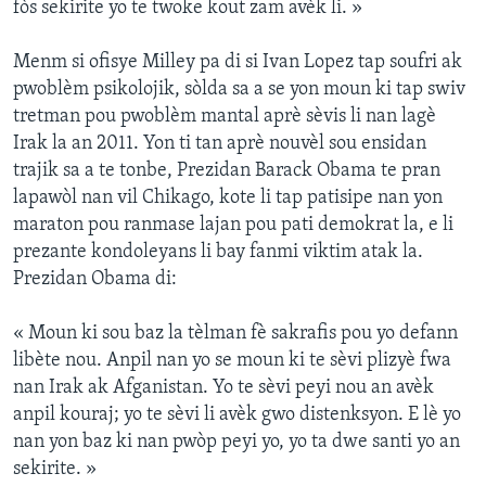
fòs sekirite yo te twoke kout zam avèk li. »
Menm si ofisye Milley pa di si Ivan Lopez tap soufri ak
pwoblèm psikolojik, sòlda sa a se yon moun ki tap swiv
tretman pou pwoblèm mantal aprè sèvis li nan lagè
Irak la an 2011. Yon ti tan aprè nouvèl sou ensidan
trajik sa a te tonbe, Prezidan Barack Obama te pran
lapawòl nan vil Chikago, kote li tap patisipe nan yon
maraton pou ranmase lajan pou pati demokrat la, e li
prezante kondoleyans li bay fanmi viktim atak la.
Prezidan Obama di:
« Moun ki sou baz la tèlman fè sakrafis pou yo defann
libète nou. Anpil nan yo se moun ki te sèvi plizyè fwa
nan Irak ak Afganistan. Yo te sèvi peyi nou an avèk
anpil kouraj; yo te sèvi li avèk gwo distenksyon. E lè yo
nan yon baz ki nan pwòp peyi yo, yo ta dwe santi yo an
sekirite. »