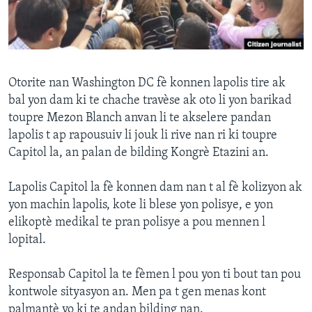
Languages
Otorite nan Washington DC fè konnen lapolis tire ak
bal yon dam ki te chache travèse ak oto li yon barikad
toupre Mezon Blanch anvan li te akselere pandan
lapolis t ap rapousuiv li jouk li rive nan ri ki toupre
Capitol la, an palan de bilding Kongrè Etazini an.
Lapolis Capitol la fè konnen dam nan t al fè kolizyon ak
yon machin lapolis, kote li blese yon polisye, e yon
elikoptè medikal te pran polisye a pou mennen l
lopital.
Responsab Capitol la te fèmen l pou yon ti bout tan pou
kontwole sityasyon an. Men pa t gen menas kont
palmantè yo ki te andan bilding nan.