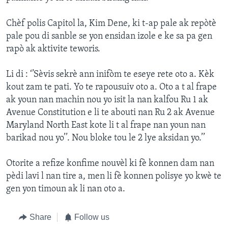
Chèf polis Capitol la, Kim Dene, ki t-ap pale ak repòtè
pale pou di sanble se yon ensidan izole e ke sa pa gen
rapò ak aktivite teworis.
Li di : ‘’Sèvis sekrè ann inifòm te eseye rete oto a. Kèk
kout zam te pati. Yo te rapousuiv oto a. Oto a t al frape
ak youn nan machin nou yo isit la nan kalfou Ru 1 ak
Avenue Constitution e li te abouti nan Ru 2 ak Avenue
Maryland North East kote li t al frape nan youn nan
barikad nou yo’’. Nou bloke tou le 2 lye aksidan yo.’’
Otorite a refize konfime nouvèl ki fè konnen dam nan
pèdi lavi l nan tire a, men li fè konnen polisye yo kwè te
gen yon timoun ak li nan oto a.
Share
Follow us