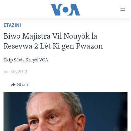
Accessibility
links
Skip
ETAZINI
to
AYITI
Biwo Majistra Vil Nouyòk la
main
LÈZETAZINI
content
Resevwa 2 Lèt Ki gen Pwazon
AMERIK LATIN
Skip
to
Ekip Sèvis Kreyòl VOA
ENTÈNASYONAL
main
me 30, 2013
VIDEO
Navigation
Skip
FLASHPOINT IKRÈN
Share
to
Search
Learning English
SUIV NOU