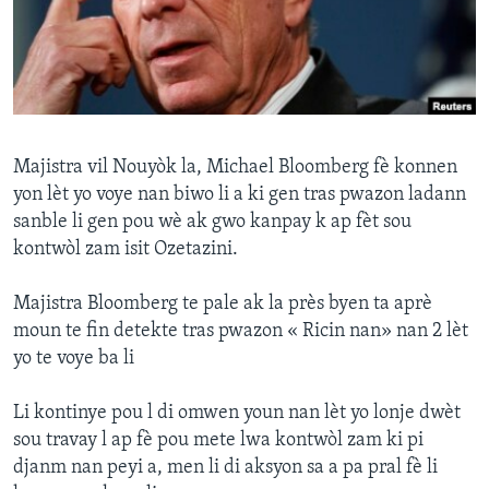
Languages
Majistra vil Nouyòk la, Michael Bloomberg fè konnen
yon lèt yo voye nan biwo li a ki gen tras pwazon ladann
sanble li gen pou wè ak gwo kanpay k ap fèt sou
kontwòl zam isit Ozetazini.
Majistra Bloomberg te pale ak la près byen ta aprè
moun te fin detekte tras pwazon « Ricin nan» nan 2 lèt
yo te voye ba li
Li kontinye pou l di omwen youn nan lèt yo lonje dwèt
sou travay l ap fè pou mete lwa kontwòl zam ki pi
djanm nan peyi a, men li di aksyon sa a pa pral fè li