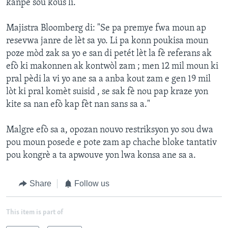
kanpe sou kous li.
Majistra Bloomberg di: "Se pa premye fwa moun ap
resevwa janre de lèt sa yo. Li pa konn poukisa moun
poze mòd zak sa yo e san di petét lèt la fè referans ak
efò ki makonnen ak kontwòl zam ; men 12 mil moun ki
pral pèdi la vi yo ane sa a anba kout zam e gen 19 mil
lòt ki pral komèt suisid , se sak fè nou pap kraze yon
kite sa nan efò kap fèt nan sans sa a."
Malgre efò sa a, opozan nouvo restriksyon yo sou dwa
pou moun posede e pote zam ap chache bloke tantativ
pou kongrè a ta apwouve yon lwa konsa ane sa a.
Share
Follow us
This item is part of