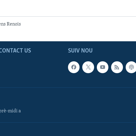
ens Renois
CONTACT US
SUIV NOU
rè-midi a