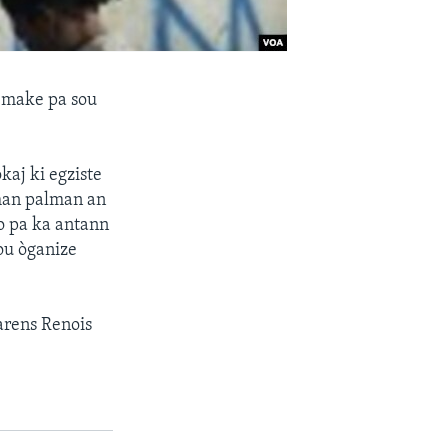
p make pa sou
kaj ki egziste
aman palman an
yo pa ka antann
ou òganize
arens Renois