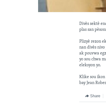
Divès sektè en
plas san pèson
Plizyè rezon e
nan divès nivo
ak pouvwa egze
yo sou chwa ma
eleksyon yo.
Klike sou ikon
bay Jean Rober
Share