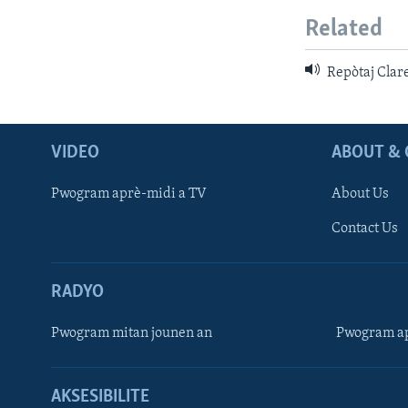
Related
Repòtaj Clar
VIDEO
ABOUT & 
Pwogram aprè-midi a TV
About Us
Contact Us
RADYO
Pwogram mitan jounen an
Pwogram ap
AKSESIBILITE