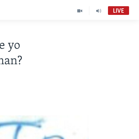
LIVE
e yo
vman?