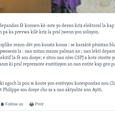
depandan fè konnen kè-sote yo devan kriz elektoral la ka
n pa ka prevwa kilè kriz la pral jwenn yon solisyon.
ksplike rezon-dèt yon konsta konsa : se karaktè pèsistan blo
 pwosesis la : nan mitan manm palman an ; nan lekti dep
kitif la fè sou dosye; e sitou nan nivo CSPJ a kote otorite 
nm ki pral reprezante enstitisyon an nan entite kap gen p
 ki agoch la pou w koute yon entèvyou korespondan nou Cl
t Philippe sou dosye cho sa a nan aktyalite ann Ayiti.
Follow us
Print