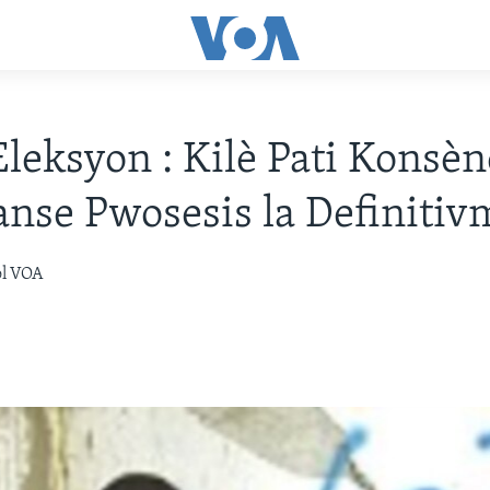
Eleksyon : Kilè Pati Konsèn
anse Pwosesis la Definiti
òl VOA